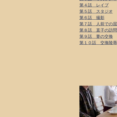
第４話 レイプ
第５話 スタジオ
第６話 撮影
第７話 人前での屈
第８話 直子の訪問
第９話 妻の交換
第１０話 交換陵辱