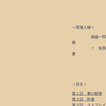
＜登場人物＞
堀越一郎：
務 田辺泰
〃 知美：
妻 〃 
＜目次＞
第１話 妻の願望
第２話 約束
第３話 ３人プレイ