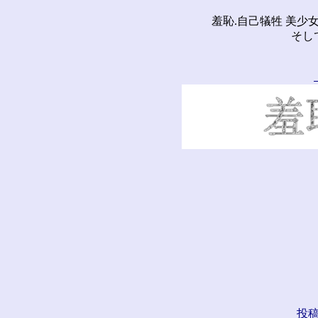
羞恥.自己犠牲 美少
そし
投