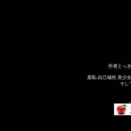
作者とっ
羞恥.自己犠牲 美少
そし