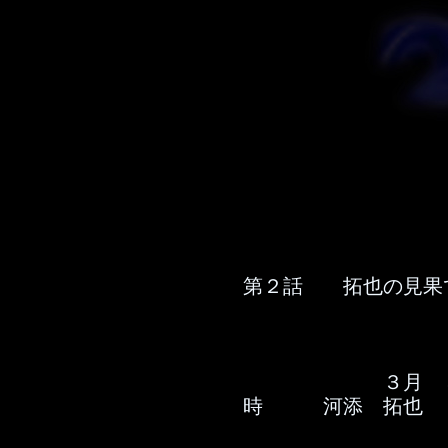
第２話 拓也の見果
３月 ３０日
時 河添 拓也