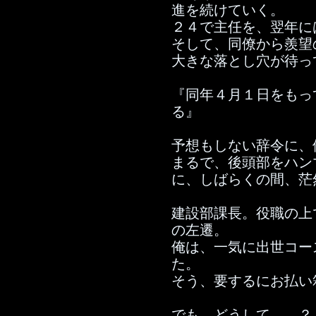
進を続けていく。
２４で主任を、翌年に
そして、同僚から羨望
大きな落とし穴が待っ
『同年４月１日をもっ
る』
予想もしない辞令に、
まるで、後頭部をハン
に、しばらくの間、茫
建設部課長。役職の上
の左遷。
俺は、一気に出世コー
た。
そう、要するにお払い
でも、どうして……？