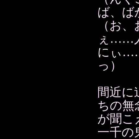
ば、ば
（お、
ぇ……
にぃ…
っ）
間近に
ちの無
が聞こ
一千の