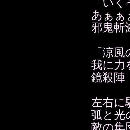
「いく
あぁ
邪鬼斬
「涼風
我に力
鏡殺陣
左右に
弧と光
敵の集