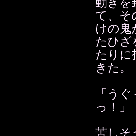
動きを
て、そ
けの鬼
たひざ
たりに
きた。
「うぐ
っ！」
苦しそ