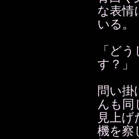
な表情
いる。
「どう
す？」
問い掛
んも同
見上げ
機を察