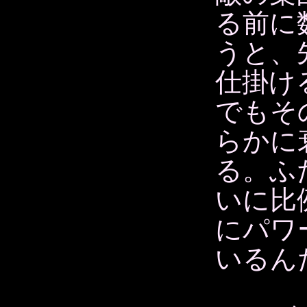
る前に
うと、
仕掛け
でもそ
らかに
る。ふ
いに比
にパワ
いるん