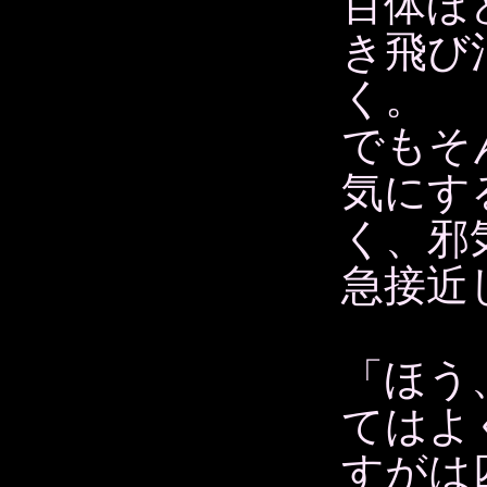
百体ほ
き飛び
く。
でもそ
気にす
く、邪
急接近
「ほう
てはよ
すがは