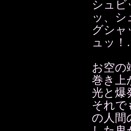
シュビ
ッ、シ
グシャ
ュッ！
お空の
巻き上
光と爆
それで
の人間
した鬼