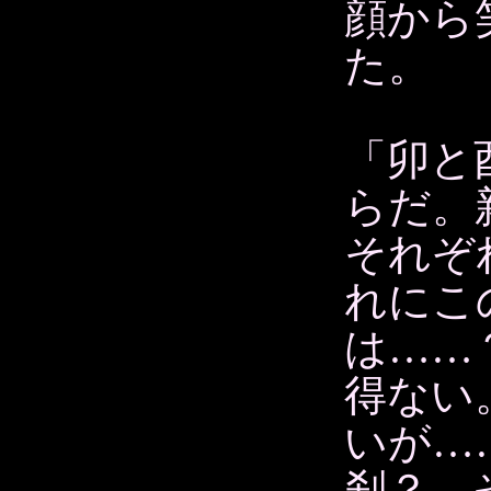
顔から
た。
「卯と
らだ。
それぞ
れにこ
は……
得ない
いが…
刹？ 