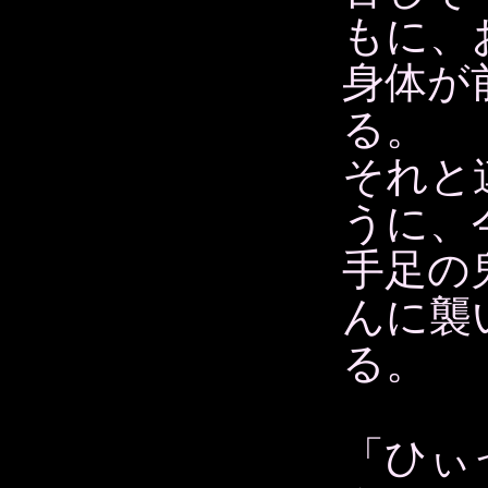
もに、
身体が
る。
それと
うに、
手足の
んに襲
る。
「ひぃ