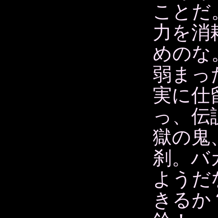
ことだ
力を消
めのな
弱まっ
実に仕
っ、伝
獄の鬼
刹。バ
ようだ
きるか