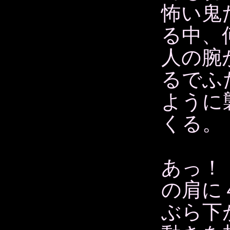
怖い鬼
る中、
人の腕
るでふ
ように
くる。
あっ！
の肩に
ぶら下