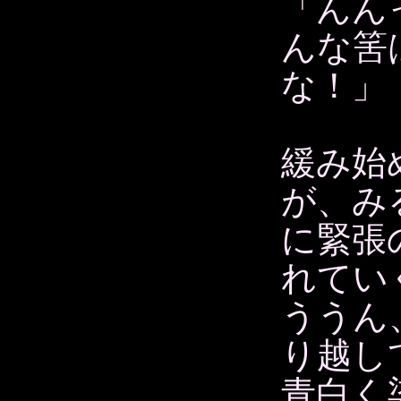
「んん
んな筈
な！」
緩み始
が、み
に緊張
れてい
ううん
り越し
青白く