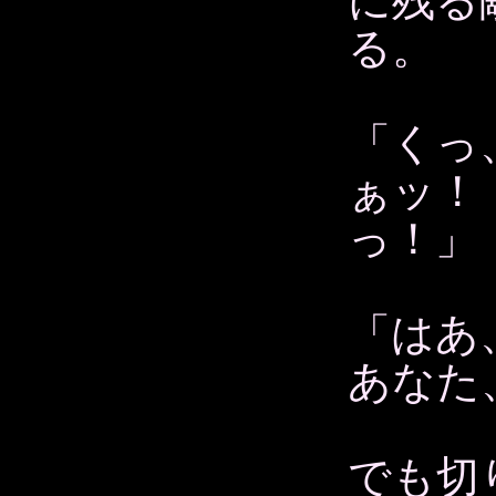
に残る
る。
「くっ
ぁッ！
っ！」
「はあ
あなた
でも切