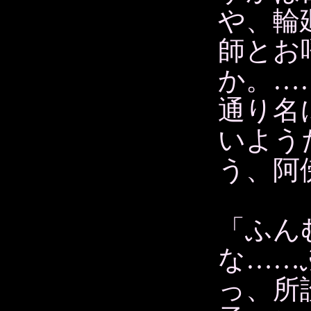
や、輪
師とお
か。…
通り名
いよう
う、阿
「ふん
な……
っ、所