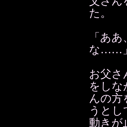
父さん
た。
「ああ
な……
お父さ
をしな
んの方
うとし
動きが