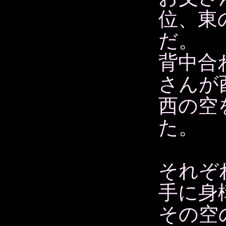
位、東
だ。
背中合
さんが
西の空
た。
それぞ
手に身
その空