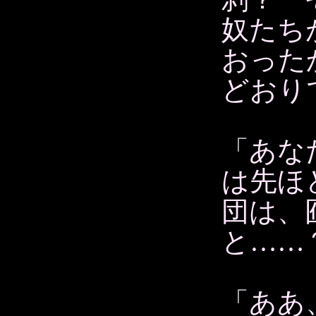
奴たち
おった
どおり
「あな
は先ほ
団は、
と……
「ああ