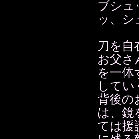
ブシュ
ッ、シ
刀を自
お父さ
を一体
してい
背後の
は、鏡
ては援