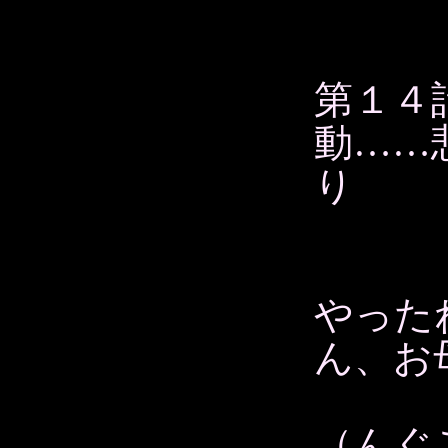
第１
動……
り
やった
ん、お
（んぐ