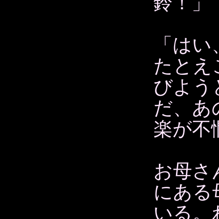
鈴！」
「はい
たとえ
びよう
だ、あ
楽が不
お母さ
にある
いる。