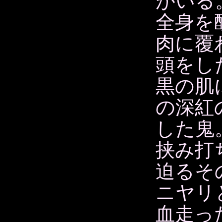
がいる
全身を
肉に覆
頭をし
黒の肌
の深紅
した鬼
挟み打
迫るそ
ニヤリ
血走っ