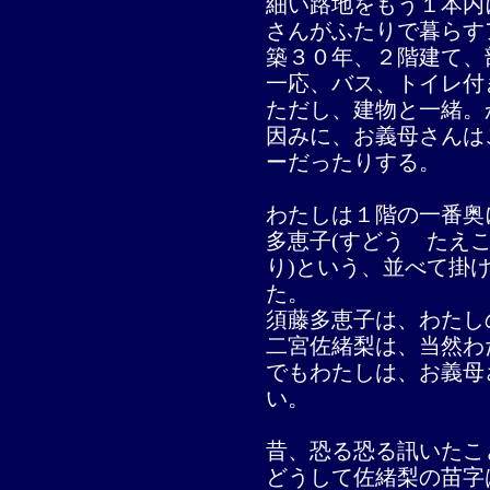
細い路地をもう１本内
さんがふたりで暮らす
築３０年、２階建て、
一応、バス、トイレ付
ただし、建物と一緒。
因みに、お義母さんは
ーだったりする。
わたしは１階の一番奥
多恵子(すどう たえこ
り)という、並べて掛
た。
須藤多恵子は、わたし
二宮佐緒梨は、当然わ
でもわたしは、お義母
い。
昔、恐る恐る訊いたこ
どうして佐緒梨の苗字