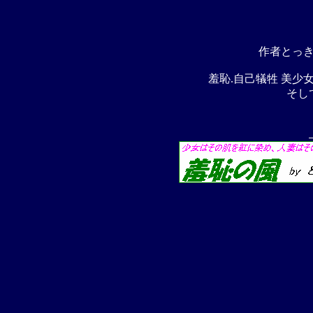
作者とっ
羞恥.自己犠牲 美少
そし