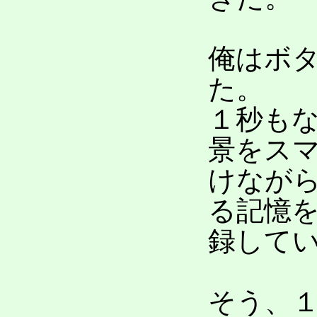
俺はボ
た。
１秒も
景をス
けなが
る記憶
録して
そう、