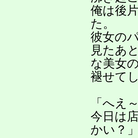
俺は後
た。
彼女の
見たあ
な美女
褪せて
「へえ
今日は
かい？