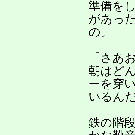
準備を
があっ
の。
「さあ
朝はど
ーを穿
いるん
鉄の階