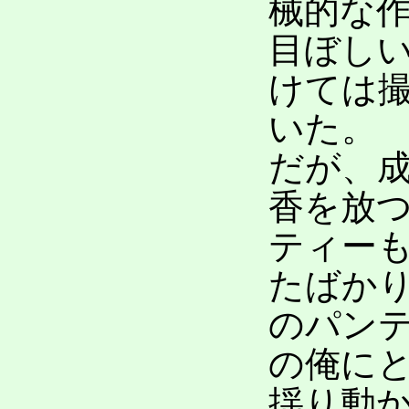
械的な
目ぼし
けては
いた。
だが、
香を放
ティー
たばか
のパン
の俺に
揺り動