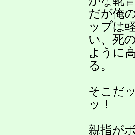
かな靴
だが俺
ップは
い、死
ように
る。
そこだ
ッ！
親指が