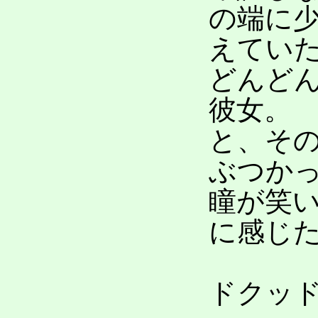
の端に
えてい
どんど
彼女。
と、そ
ぶつか
瞳が笑
に感じ
ドクッ