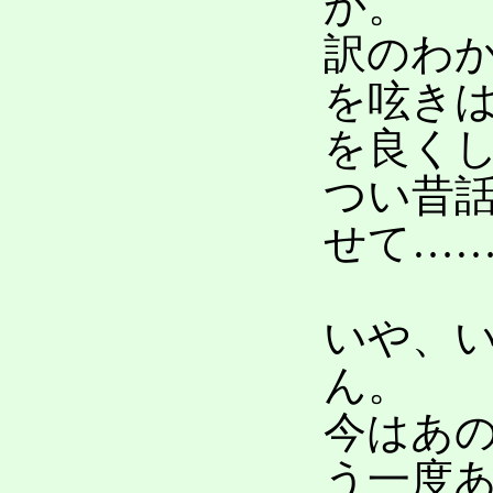
か。
訳のわ
を呟き
を良く
つい昔
せて…
いや、
ん。
今はあ
う一度