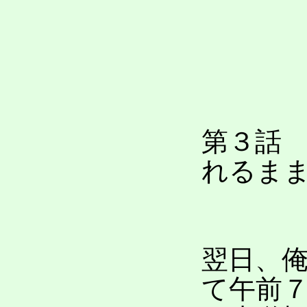
第３話
れるま
翌日、
て午前