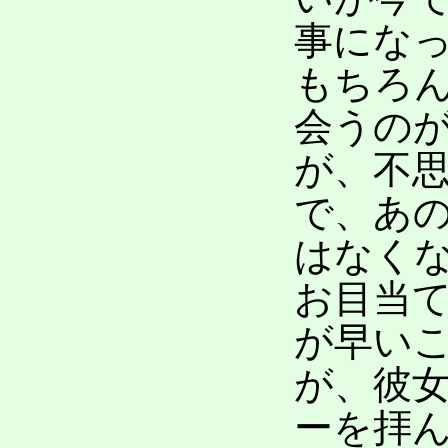
事にな
もちろ
会うの
が、不
で、あ
はなく
お目当
が早い
が、彼
ーを拝