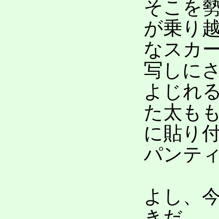
そこを
が乗り
なスカ
写しに
よじれ
た太も
に貼り
パンテ
よし、
きだ。