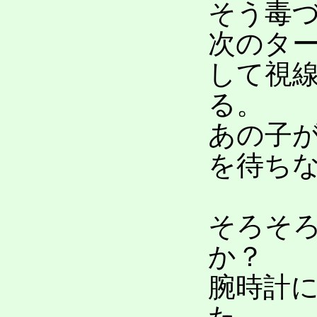
そう毒
次のタ
して視
る。
あの子
を待ち
そろそ
か？
腕時計