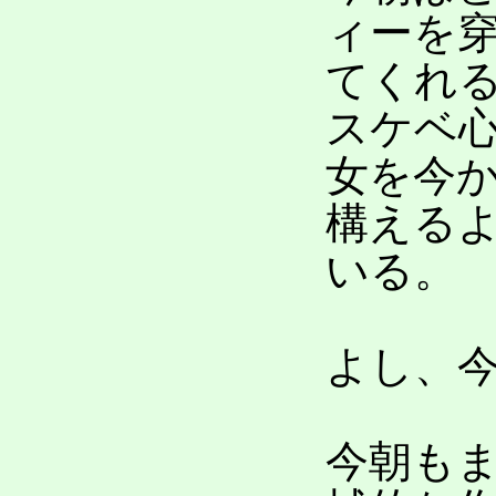
ィーを
てくれ
スケベ
女を今
構える
いる。
よし、
今朝も