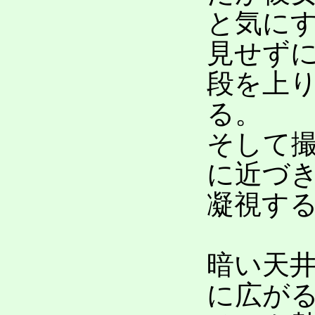
と気に
見せず
段を上
る。
そして
に近づ
凝視す
暗い天
に広が