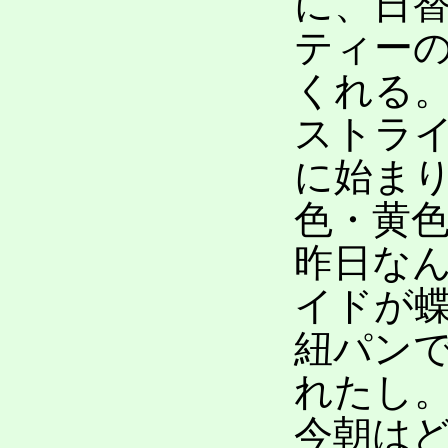
に、日
ティー
くれる
ストラ
に始ま
色・黄
昨日な
イドが
紐パン
れたし
今朝は