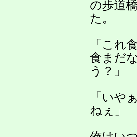
の歩道
た。
「これ
食まだ
う？」
「いや
ねぇ」
俺はい