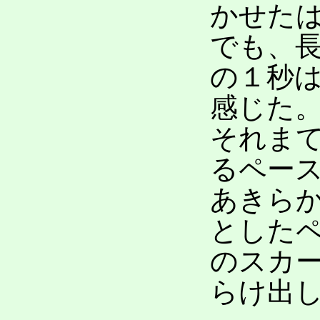
かせた
でも、
の１秒
感じた
それま
るペー
あきら
とした
のスカ
らけ出