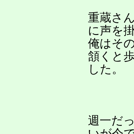
重蔵さ
に声を
俺はそ
頷くと
した。
週一だ
いが今