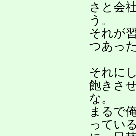
さと会
う。
それが
つあっ
それに
飽きさ
な。
まるで
ってい