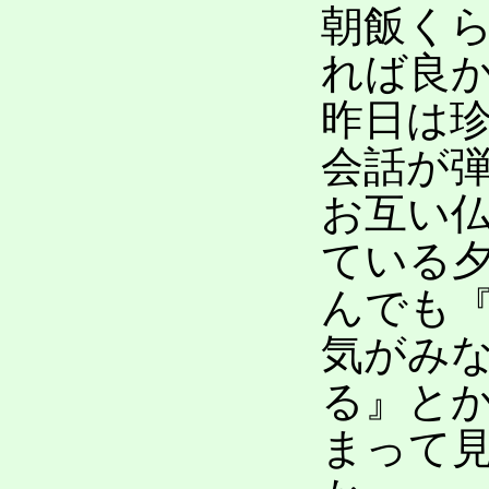
朝飯く
れば良
昨日は
会話が
お互い
ている
んでも
気がみ
る』と
まって