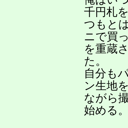
千円札
つもと
ニで買
を重蔵
た。
自分も
ン生地
ながら
始める