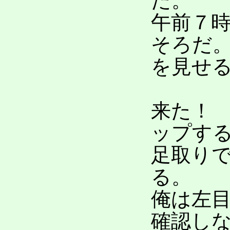
た。
午前７
そろだ
を見せ
来た！
ップす
足取り
る。
俺は左
確認し