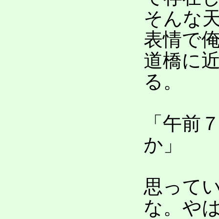
そんな
表情で
道橋に
る。
「午前
か」
思って
な。や