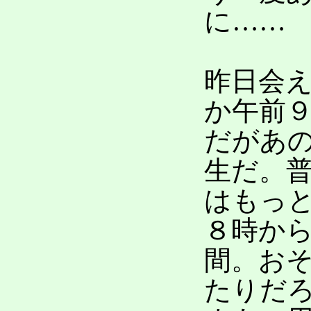
に……
昨日会
か午前
だがあ
生だ。
はもっ
８時か
間。お
たりだ