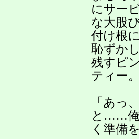
にサー
な大股
付け根
恥ずか
残すピ
ティー
「あっ
と……
く準備