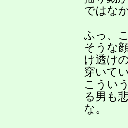
ではな
ふっ、
そうな
け透け
穿いて
こうい
る男も
な。