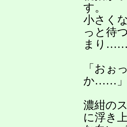
す。
小さく
っと待
まり…
「おぉ
か……
濃紺の
に浮き