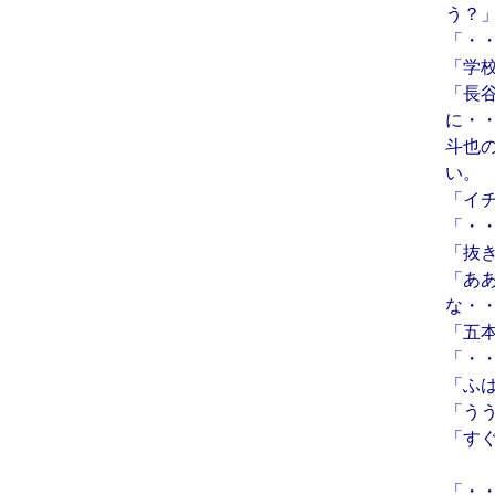
う？
「・
「学
「長
に・
斗也
い。
「イ
「・
「抜
「あ
な・
「五
「・
「ふ
「う
「す
「・