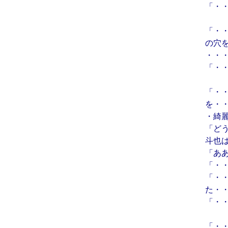
「・
「・
の穴
・・
「・
「・
を・
・綺
「ど
斗也
「あ
「・
「・
た・
「・
「・