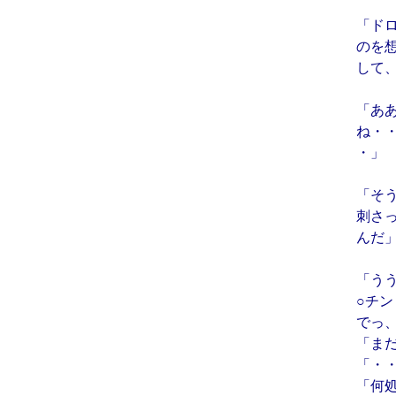
「ド
のを
して
「あ
ね・
・」
「そ
刺さ
んだ
「う
○チン
でっ
「ま
「・
「何