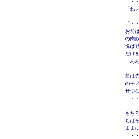
「・
「ね
「・
お前
の肉
悦ば
だけ
「あ
茜は
のモ
せつ
「・
もち
ちは
まま
「・