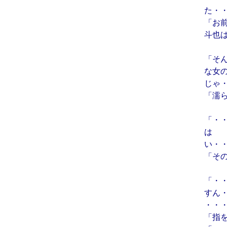
た・
「お
斗也
「そ
な女
じゃ
「濡
「・
は
い・
「そ
「・
すん
・・
「指