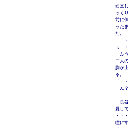
硬直
っく
前に
った
だ。
「・
っ・
「ふ
二人
胸が
る。
「・
「ん
「長
愛し
・・
瞳に