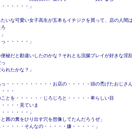
・・・・・・・」
みたいな可愛い女子高生が五本もイチジクを買って、店の人間
たろ
？」
うっ・・・・・」
い便秘だと勘違いしたのかな？それとも浣腸プレイが好きな淫
だっ
破られたかな？」
あっ・・・・・・・・・・お店の・・・・・頭の禿げたおじさ
・・・・
のことを・・・・・・じろじろと・・・・・卑らしい目
・・・・・見ていま
・・・・・・・」
っと茜の糞をひり出す穴を想像してたんだろうぜ」
っ・・・・・そんなの・・・・・嫌・・・・・」