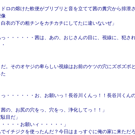
ロドロの熔けた軟便がブリブリと音を立てて茜の糞穴から排泄
想像
、白衣の下の粗チンをカチカチにしてたに違いないぜ」
あっ・・・・・・茜は、あの、おじさんの目に、視線に、犯さ
・・
うだ。そのオヤジの卑らしい視線はお前のケツの穴にズボズボ
った
」
うっ・・・・・・お、お願いっ！長谷川くんっ！！長谷川くん
、茜の、お尻の穴をっ、穴をっ、浄化してっ！！」
だ駄目だ」
・・・・・お願いィ・・・・・」
処でイチジクを使ったんだ？今日はまっすぐに俺の家に来ただ