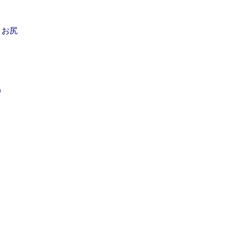
、お尻
」
中