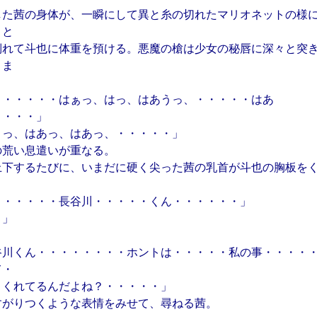
した茜の身体が、一瞬にして異と糸の切れたマリオネットの様
りと
倒れて斗也に体重を預ける。悪魔の槍は少女の秘唇に深々と突
まま
・・・・・・はぁっ、はっ、はあうっ、・・・・・はあ
・・・・」
うっ、はあっ、はあっ、・・・・・」
の荒い息遣いが重なる。
上下するたびに、いまだに硬く尖った茜の乳首が斗也の胸板を
・・・・・・長谷川・・・・・くん・・・・・・」
？」
谷川くん・・・・・・・・ホントは・・・・・私の事・・・・
て・
・くれてるんだよね？・・・・・」
すがりつくような表情をみせて、尋ねる茜。