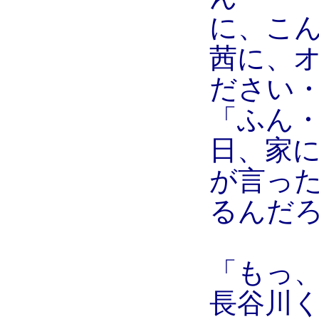
に、こ
茜に、
ださい
「ふん
日、家
が言っ
るんだ
「もっ
長谷川