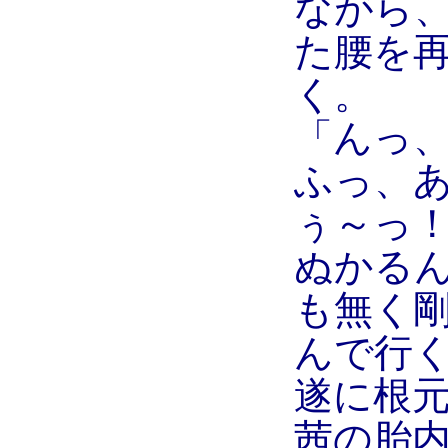
ながら
た腰を
く。
「んっ
ふっ、
ぅ～っ
ぬかる
も無く
んで行
遂に根
茜の胎