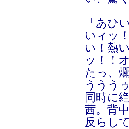
「あひ
いィッ
い！熱
ッ！！オ
たっ、
ううう
同時に
茜。背
反らして