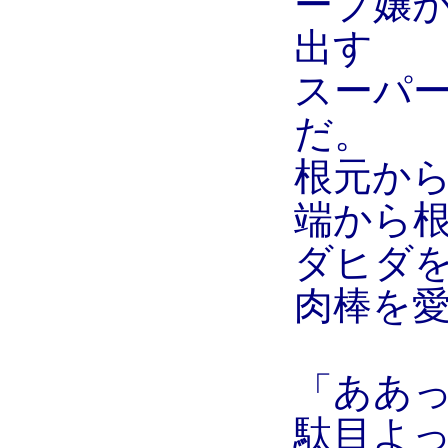
ープ嬢
出す
スーパ
だ。
根元か
端から
ダヒダ
肉棒を
「ああ
駄目よ