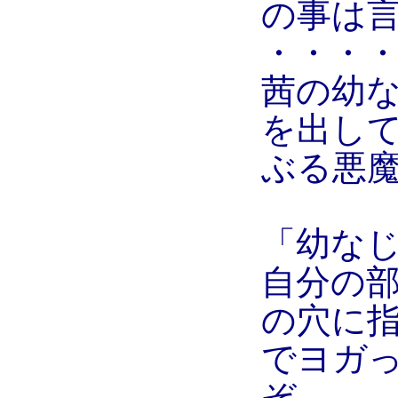
の事は
・・・
茜の幼
を出し
ぶる悪
「幼な
自分の
の穴に
でヨガ
ぞ