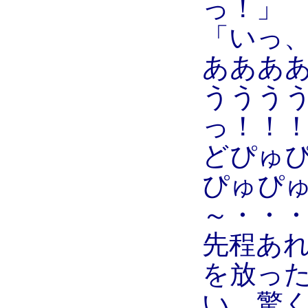
っ！」
「いっ
あああ
ううう
っ！！
どぴゅ
ぴゅぴ
～・・
先程あ
を放っ
い、驚