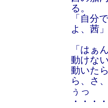
る。
「自分
よ、茜
「はぁ
動けな
動いた
ら、さ
ぅっ
・・・