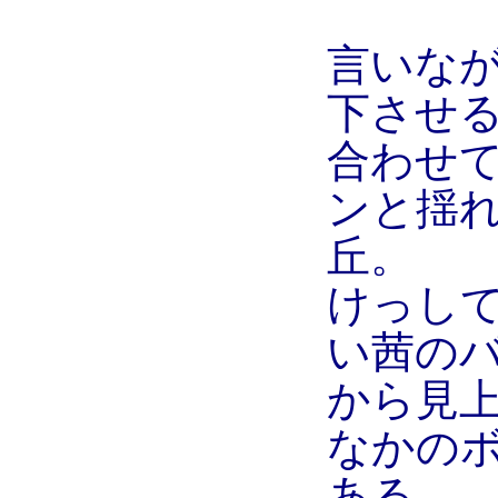
言いな
下させ
合わせ
ンと揺
丘。
けっし
い茜の
から見
なかの
ある