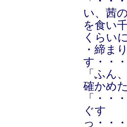
「・・
い、茜
を食い
くらい
・締ま
す・・
「ふん
確かめ
「・・
ぐす
っ・・