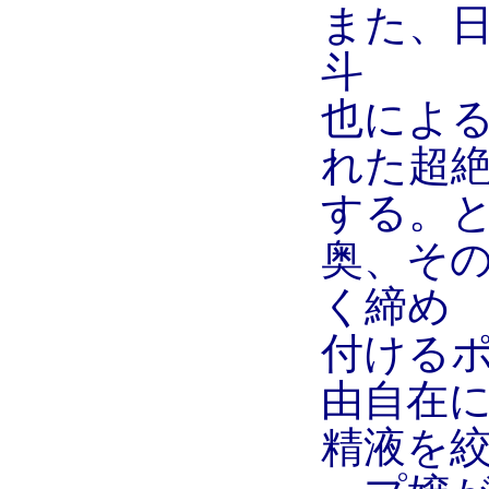
また、
斗
也によ
れた超
する。
奥、そ
く締め
付ける
由自在
精液を