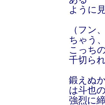
ように
（フン
ちゃう
こっちの
千切ら
鍛えぬ
は斗也
強烈に