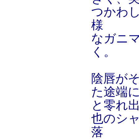
つかわ
様
なガニ
く。
陰唇が
た途端
と零れ
也のシ
落