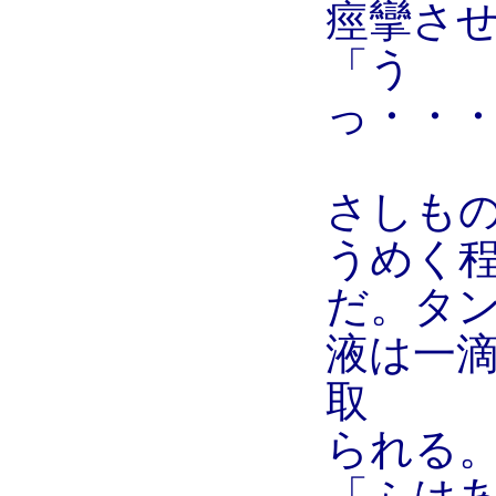
痙攣さ
「う
っ・・
さしも
うめく
だ。タ
液は一
取
られる