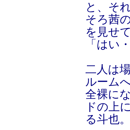
と、そ
そろ茜
を見せ
「はい
二人は
ルーム
全裸に
ドの上
る斗也