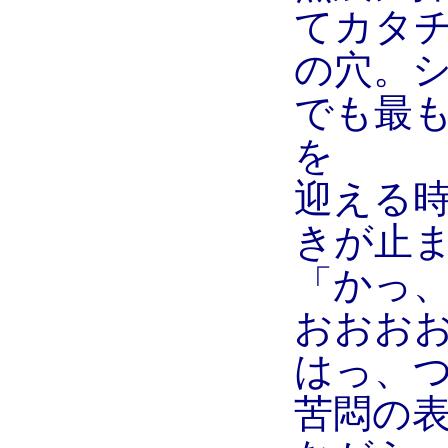
てカタ
の穴。
でも最
を
迎える
きが止
「かっ
おおお
はっ、
苦悶の