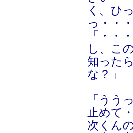
く、ひ
っ・・
「・・
し、こ
知った
な？」
「うう
止めて
次くん