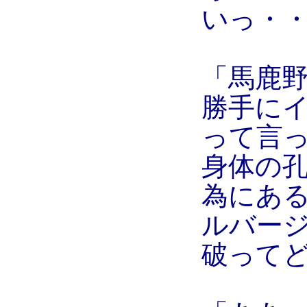
いっ・
「馬鹿
勝手に
って言
身体の
為にあ
ルバー
破って