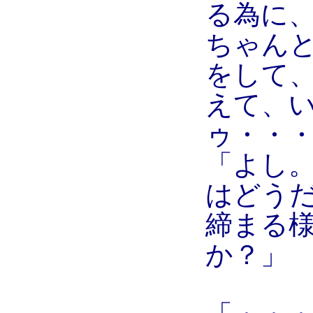
る為に
ちゃん
をして、
えて、
ゥ・・
「よし
はどう
締まる
か？」