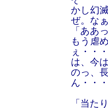
かし幻
ぜ。な
「ああ
もう虐
ぇ・・
は、今
のっ、
ん・・
「当た