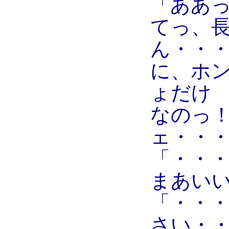
「ああ
てっ、
ん・・
に、ホ
ょだけ
なのっ
ェ・・
「・・
まあい
「・・
さい・