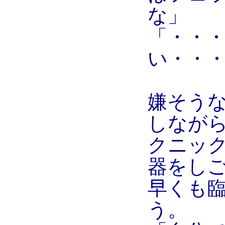
な」
「・・
い・・
嫌そう
しなが
クニッ
器をし
早くも
う。