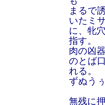
も
まるで
いたミ
に、牝
指す。
肉の凶
のとば
れる。
ずぬう
無残に