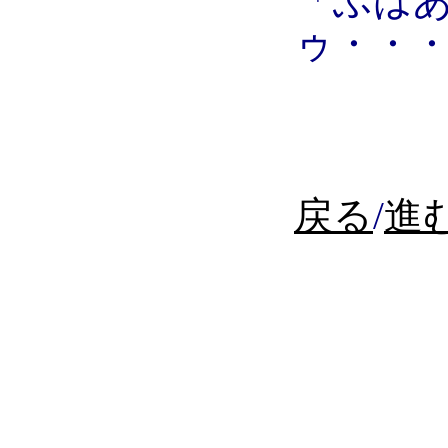
「ふは
ゥ・・
戻る
/
進