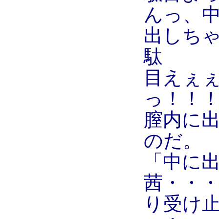
んっ、
出しち
駄
目えぇ
っ！！
膣内に
のだ。
「中に
茜・・
り受け