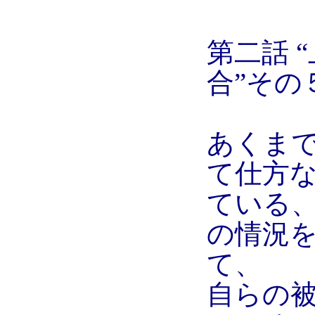
第二話 
合”その
あくま
て仕方
ている
の情況
て、
自らの