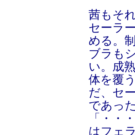
茜もそ
セーラ
める。
ブラも
い。成
体を覆
だ、セ
であっ
「・・
はフェ