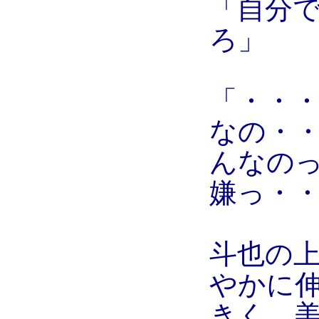
「自分
ろ」
「・・
なの・
んなの
嫌っ・
斗也の
やかに
きく、