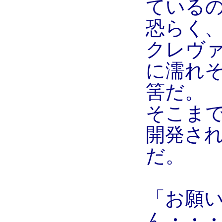
ている
恐らく
クレヴ
に濡れ
筈だ。
そこま
開発さ
だ。
「お願
ん・・