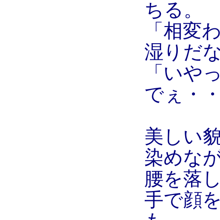
ちる。
「相変
湿りだ
「いや
でぇ・
美しい
染めな
腰を落
手で顔