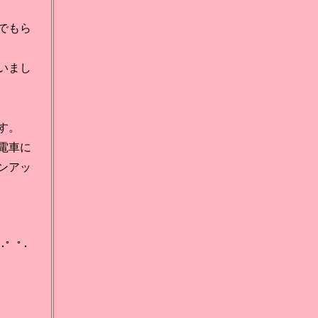
でもら
いまし
す。
電車に
ンアッ
:*･゜ﾟ･