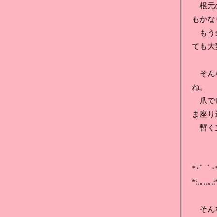
根元の
もかな
もう全
ても大
そんな
ね。
爪でピ
ま座り
暫く立
*･゜ﾟ･*:
*:.｡..｡
そんな