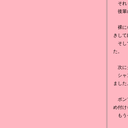
それも
後輩の
裸にな
きして
そして
た。
次にク
シャン
ました
ポンプ
め付け
もうそ