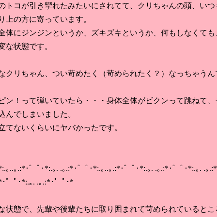
トコが引き攣れたみたいにされてて、クリちゃんの頭、いつ
り上の方に寄っています。
体にジンジンというか、ズキズキというか、何もしなくても
変な状態です。
クリちゃん、つい苛めたく（苛められたく？）なっちゃうん
ン！って弾いていたら・・・身体全体がビクンって跳ねて、
込んでしまいました。
てないくらいにヤバかったです。
.｡..｡.:*･゜ﾟ･*:.｡. .｡.:*･゜ﾟ･*:.｡..｡.:*･゜ﾟ･*:.｡. .｡.:*･゜ﾟ･*:.｡. .｡.
.:*･゜ﾟ･*:.｡. .｡.:*･゜ﾟ･*
状態で、先輩や後輩たちに取り囲まれて苛められているとこ