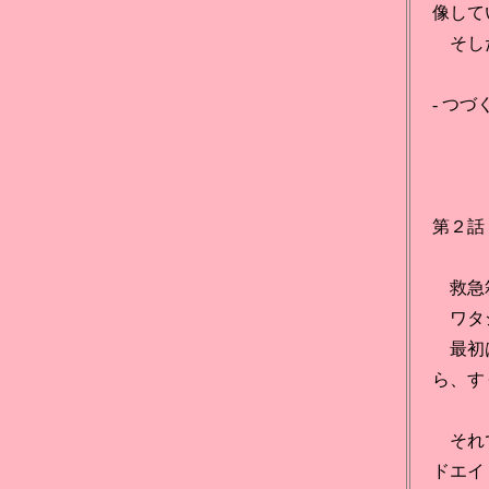
像して
そした
- つづく
第２話
救急箱
ワタシ
最初は
ら、す
それで
ドエイ