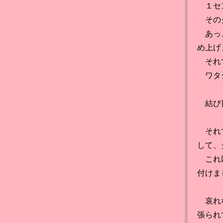
１セン
そのク
あっ、
め上げ
それで
ワタシ
結び目
それで
して、
これ以
付けま
哀れな
張られ