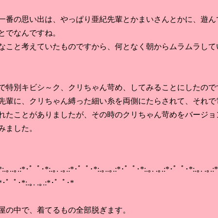
番の思い出は、やっぱり亜紀先輩とかまいさんとかに、遊ん
とでなんですね。
こと考えていたものですから、何となく朝からムラムラして
特別キビシ～ク、クリちゃん苛め、してみることにしたので
輩に、クリちゃん縛った細い糸を両側にたらされて、それで
れたことがありましたが、その時のクリちゃん苛めをバージョ
みました。
.｡..｡.:*･゜ﾟ･*:.｡. .｡.:*･゜ﾟ･*:.｡..｡.:*･゜ﾟ･*:.｡. .｡.:*･゜ﾟ･*:.｡. .｡.
.:*･゜ﾟ･*:.｡. .｡.:*･゜ﾟ･*
の中で、着てるもの全部脱ぎます。