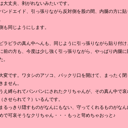
大丈夫、剥がれないみたいです。
ンドエイド、引っ張りながら反対側を股の間、内腿の方に貼
。
も同じようにします。
ラビラの真ん中へんも、同じように引っ張りながら貼り付け
前の方も、今度は少し強く引っ張りながら、やっぱり内腿に
た。
変です。ワタシのアソコ、パックリ口を開けて、まったく閉
きません。
え縛られてパンパンにされたクリちゃんが、その真ん中で哀
（させられて？）いるんです。
るっきり隠すものがなんにもない、守ってくれるものがなん
めで可哀そうなクリちゃん・・・もっと苛めちゃおっと♪