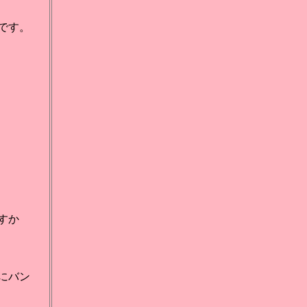
です。
すか
にバン