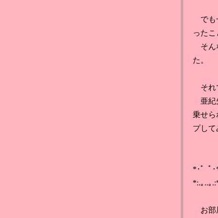
でも一
ったこ
そんな
た。
それで
亜紀先
乗せら
プして
*･゜ﾟ･*:
*:.｡..｡
お部屋