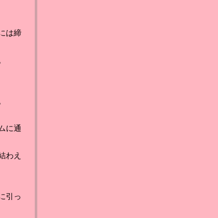
には締
。
。
ムに通
結わえ
に引っ