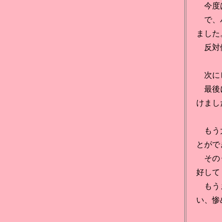
今度は
で、バ
ました
反対側
次にビ
最後に
けまし
もう大
とがで
そのう
好して
もうま
い、惨