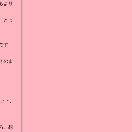
もより
、とっ
です
そのま
:*･゜ﾟ･
ろ、想