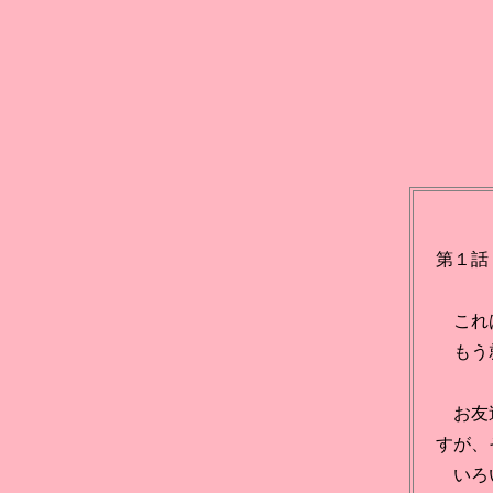
第１話
これは
もう就
お友達
すが、
いろい