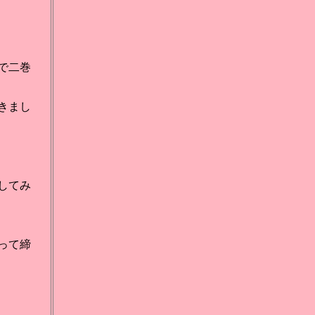
で二巻
きまし
してみ
って締