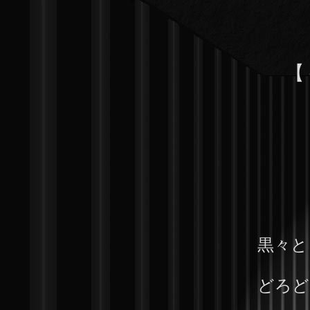
【
黒々と
どろど