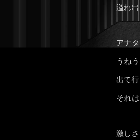
溢れ出
アナタ
うねう
出て行
それは
激しさ