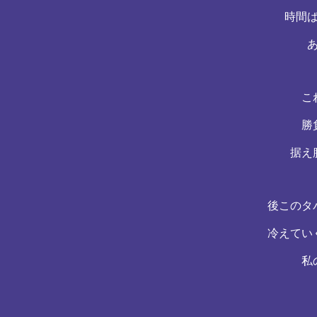
時間
こ
勝
据え
後このタ
冷えてい
私