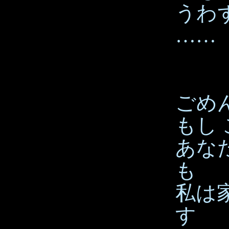
うわ
……
ごめ
もし
あな
も
私は
す