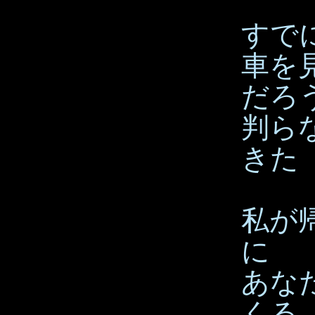
すで
車を
だろ
判ら
きた
私が
に
あな
くる