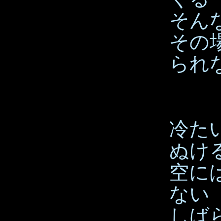
そん
その
られ
冷た
ぬけ
空に
ない
しば