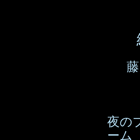
藤
夜の
ーム