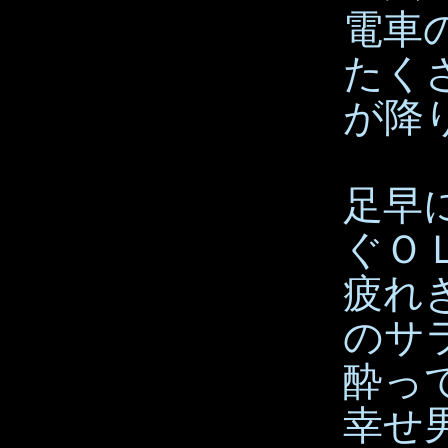
電車
たく
が降
足早
ぐＯ
疲れ
のサ
酔っ
幸せ