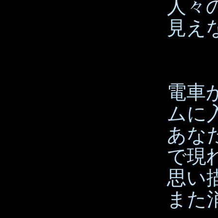
人々
見え
電車
ムに
あな
で現
思い
また