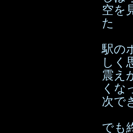
空を
た
駅の
しく
震え
くな
次で
でも