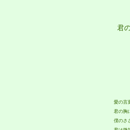
君
愛の言
君の胸
僕のさ
君は微