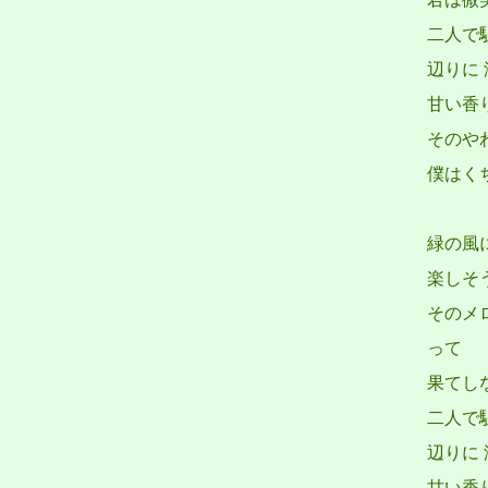
二人で
辺りに
甘い香
そのや
僕はく
緑の風
楽しそ
そのメ
って
果てし
二人で
辺りに
甘い香