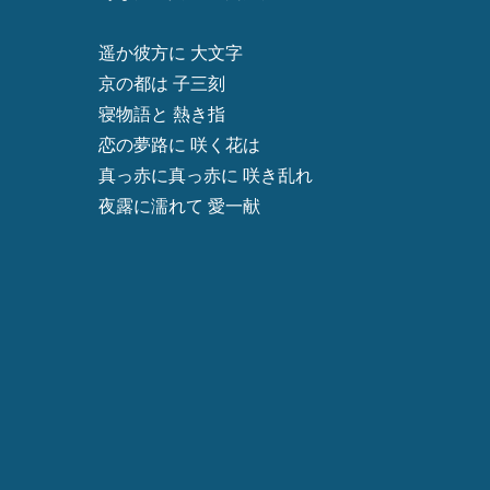
遥か彼方に 大文字
京の都は 子三刻
寝物語と 熱き指
恋の夢路に 咲く花は
真っ赤に真っ赤に 咲き乱れ
夜露に濡れて 愛一献