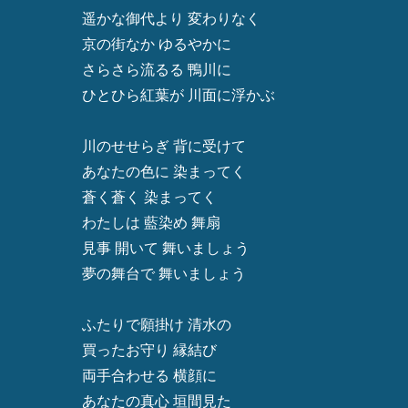
遥かな御代より 変わりなく
京の街なか ゆるやかに
さらさら流るる 鴨川に
ひとひら紅葉が 川面に浮かぶ
川のせせらぎ 背に受けて
あなたの色に 染まってく
蒼く蒼く 染まってく
わたしは 藍染め 舞扇
見事 開いて 舞いましょう
夢の舞台で 舞いましょう
ふたりで願掛け 清水の
買ったお守り 縁結び
両手合わせる 横顔に
あなたの真心 垣間見た