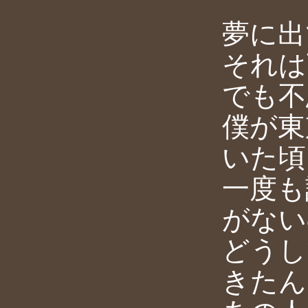
夢に出
それは
でも不
僕が東
いた頃
一度も
がない
どうし
きたん