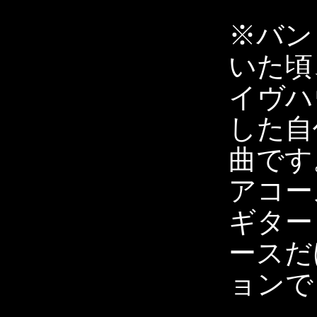
※バン
いた頃
イヴハ
した自
曲です
アコー
ギター
ースだ
ョンで