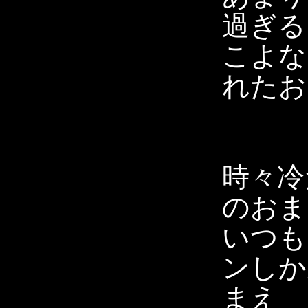
過ぎる
こよな
れたお
時々冷
のおま
いつも
ンしか
まえ