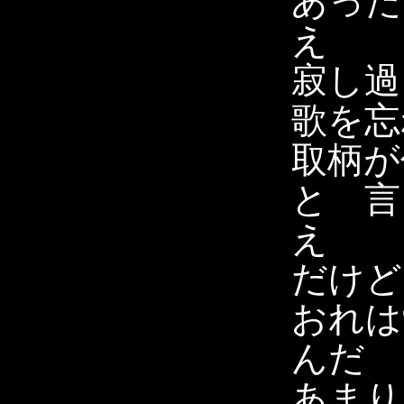
あった
え
寂し
歌を忘
取柄が
と 言
え
だけど
おれは
んだ
あまり