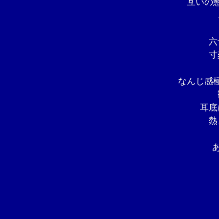
互いの
六
寸
なんじ感
耳底
熱