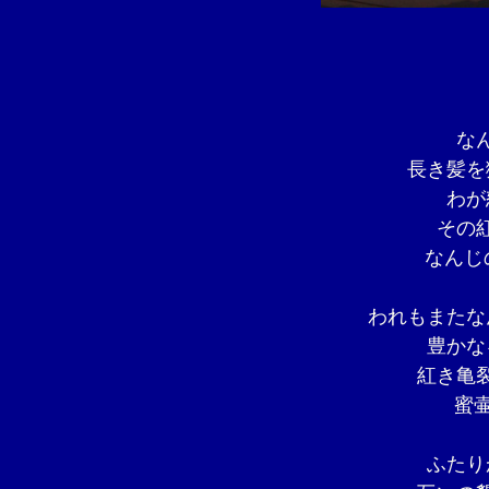
な
長き髪を
わが
その
なんじ
われもまたな
豊かな
紅き亀
蜜
ふたり