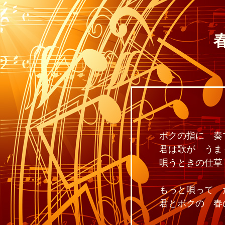
ボクの指に 奏
君は歌が う
唄うときの仕草
もっと唄って 
君とボクの 春