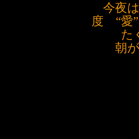
今夜
度 “愛
た
朝