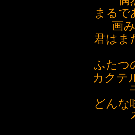
まるで
画
君はま
ふたつ
カクテ
どんな