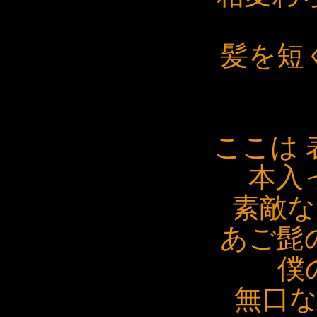
髪を短
ここは 
本入
素敵な
あご髭
僕
無口