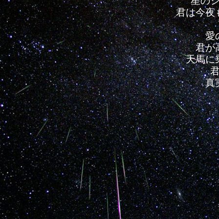
星の
君は今夜
愛
君が
天馬に
真