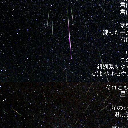
君
君
寒
凍った手
君
こ
銀河系をや
君は ペルセ
それと
星
星の
君は