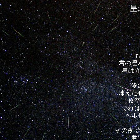
星
君の澄
星は
愛
凍えた
夜
それ
ペル
その夜 
君