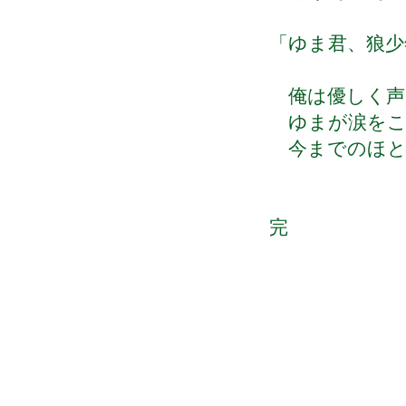
「ゆま君、狼少
俺は優しく声
ゆまが涙をこ
今までのほと
完