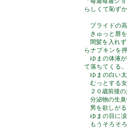
「毎週毎週ショ
らしくて恥ず
プライドの高
きゅっと唇を
間髪を入れず
らナプキンを
ゆまの体液が
て落ちてくる
ゆまの白い太
むっとする女
２０歳前後の
分泌物の生臭
男を欲しがる
ゆまの目に涙
もうそろそろ