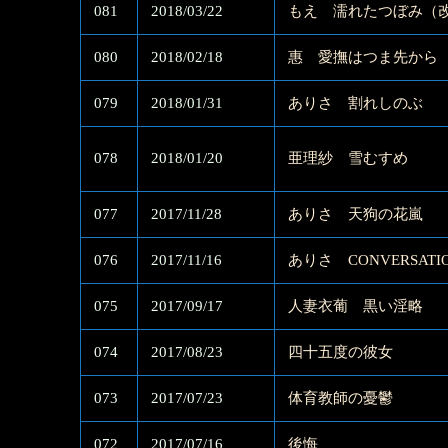
081
2018/03/22
もえ 濡れたつぼみ（
080
2018/02/18
惠 愛撫はつま先から
079
2018/01/31
ありさ 割れしのぶ
078
2018/01/20
亜理紗 雪むすめ
077
2017/11/28
ありさ 天狗の花嵐
076
2017/11/16
ありさ CONVERSATI
075
2017/09/17
人妻衣葡 黒い淫略
074
2017/08/23
四十五度の彼女
073
2017/07/23
体育教師の憂鬱
072
2017/07/16
後悔