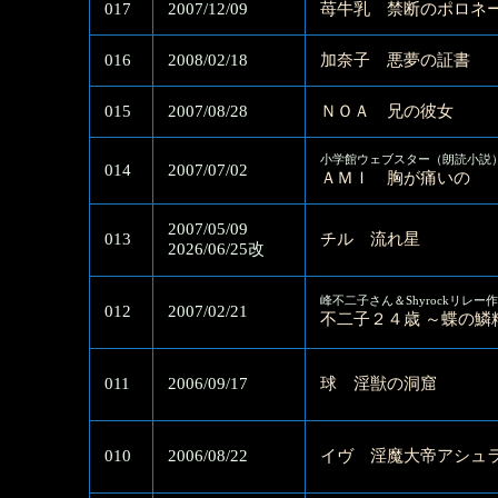
017
2007/12/09
苺牛乳 禁断のポロネ
016
2008/02/18
加奈子 悪夢の証書
015
2007/08/28
ＮＯＡ 兄の彼女
小学館ウェブスター（朗読小説
014
2007/07/02
ＡＭＩ 胸が痛いの
2007/05/09
013
チル 流れ星
2026/06/25改
峰不二子さん＆Shyrockリレー
012
2007/02/21
不二子２４歳 ～蝶の鱗
011
2006/09/17
球 淫獣の洞窟
010
2006/08/22
イヴ 淫魔大帝アシュ