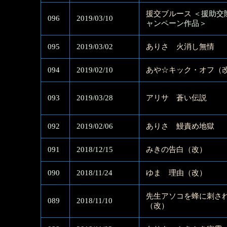
援交ブルース
＜援助交
096
2019/03/10
ャンペーン作品＞
095
2019/03/02
ありさ 火消し無情
094
2019/02/10
あや☆キック・オフ（
093
2019/03/28
アリサ 蒼い伝説
092
2019/02/06
ありさ 鰻責め地獄
091
2018/12/15
みきの告白（改）
090
2018/11/24
ゆま 理由（改）
先生アソコを蜂に刺さ
089
2018/11/10
（改）