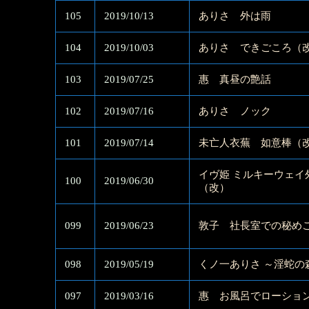
105
2019/10/13
ありさ 外は雨
104
2019/10/03
ありさ できごころ（
103
2019/07/25
惠 真昼の艶話
102
2019/07/16
ありさ ノック
101
2019/07/14
未亡人衣蕪 如意棒（
イヴ姫 ミルキーウェイ
100
2019/06/30
（改）
099
2019/06/23
敦子 社長室での秘め
098
2019/05/19
くノ一ありさ ～淫蛇の
097
2019/03/16
惠 お風呂でローショ