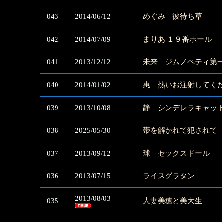
043
2014/06/12
めぐみ 彼待ち草
042
2014/07/09
まりあ １９番ホール
041
2013/12/12
未来 ジムノペティ第
040
2014/01/02
惠 熱いお注射してく
039
2013/10/08
静 シンデレラキャッ
038
2025/05/30
帯を解かれて犯されて
037
2013/09/12
球 セックスドール
036
2013/07/15
ライスグラタン
2013/08/03
035
人妻美穂と美大生