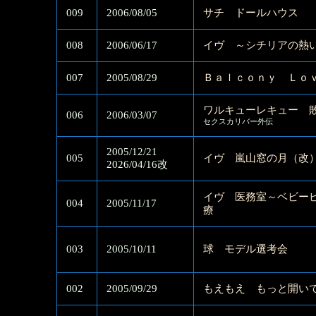
009
2006/08/05
サチ ドールハウス
008
2006/06/17
イヴ ～シチリアの熱
007
2005/08/29
Ｂａｌｃｏｎｙ Ｌｏ
ワルキューレキュー 
006
2006/03/07
セクスカリバー外伝
2005/12/21
005
イヴ 嵐山窓の月（改
2026/04/16改
イヴ 医務室～ベビー
004
2005/11/17
療
003
2005/10/11
球 モデル選考会
002
2005/09/29
もえもえ もっと開い