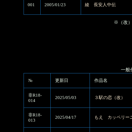
001
2005/01/23
綾 長安人中伝
※（改
一般
№
更新日
作品名
非R18-
2025/05/03
３駅の恋（改）
014
非R18-
2025/04/17
もえ カッペリー
013