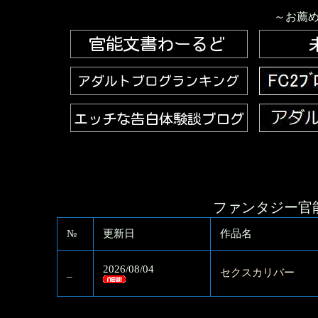
～お薦
ファンタジー官
№
更新日
作品名
2026/08/04
_
セクスカリバー