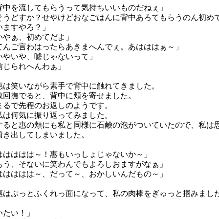
背中を流してもらうって気持ちいいものだねぇ」
そうどすか？せやけどおなごはんに背中あろてもらうのん初め
いますやろ？」
いやぁ、初めてだよ」
てんご言わはったらあきまへんでぇ。あはははぁ～」
いやいや、嘘じゃないって」
信じられへんわぁ」
は笑いながら素手で背中に触れてきました。
回撫でると、背中に頬を寄せました。
るで先程のお返しのようです。
は何気に振り返ってみました。
ると惠の頬にも私と同様に石鹸の泡がついていたので、私は
噴き出してしまいました。
ははははは～！惠もいっしょじゃないか～」
もう、そないに笑わんでもよろしおますがなぁ」
ははははは～、だって～、おかしいんだもの～」
はぷっとふくれっ面になって、私の肉棒をぎゅっと掴みまし
いたい！」