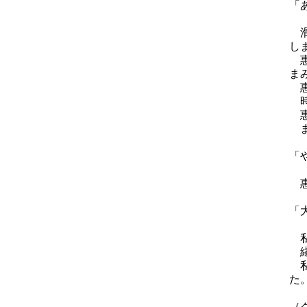
「
滑
し
惠
ま
惠
時
惠
ま
「
惠
「
私
縁
私
た
（