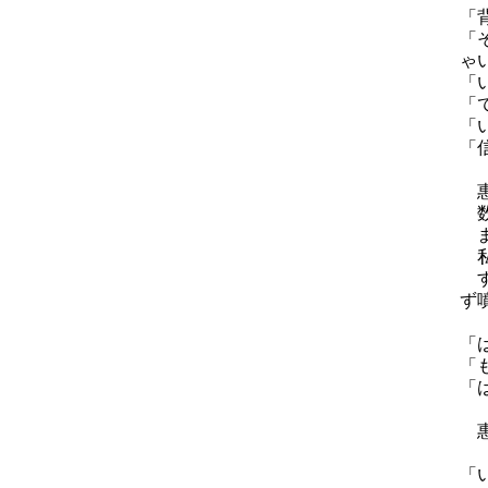
「
「
ゃ
「
「
「
「
惠
数
ま
私
す
ず
「
「
「
惠
「