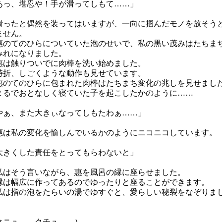
あっ、堪忍や！手が滑ってしもて……」
ったと偶然を装ってはいますが、一向に掴んだモノを放そう
ません。
のてのひらについていた泡のせいで、私の黒い茂みはたちま
みれになりました。
は触りついでに肉棒を洗い始めました。
折、しごくような動作も見せています。
のてのひらに包まれた肉棒はたちまち変化の兆しを見せまし
るでおとなしく寝ていた子を起こしたかのように……
やぁ、また大きぃなってしもたわぁ……」
は私の変化を愉しんでいるかのようにニコニコしています。
大きくした責任をとってもらわないと」
はそう言いながら、惠を風呂の縁に座らせました。
は幅広に作ってあるのでゆったりと座ることができます。
は指の泡をたらいの湯でゆすぐと、愛らしい秘裂をなぞりま
。
クニュ……クチュ……）