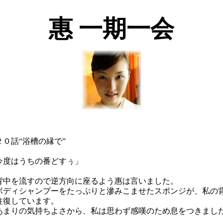
惠 一期一会
２０話“浴槽の縁で”
今度はうちの番どすぅ」
中を流すので逆方向に座るよう惠は言いました。
ディシャンプーをたっぷりと滲みこませたスポンジが、私の
往復しています。
まりの気持ちよさから、私は思わず感嘆のため息をつきまし