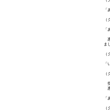
「
（
「
惠
ま
（
「
（
指
惠
「
（