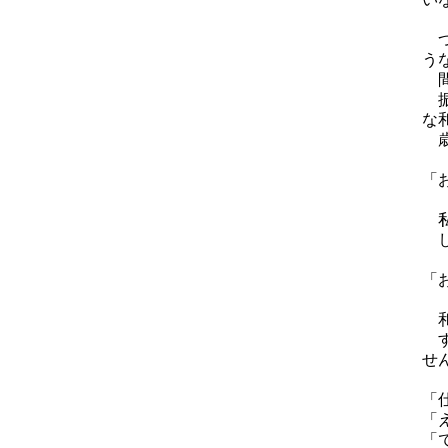
つ
う
間
振
な
歳
「
私
し
「
和
す
せ
「
「
「