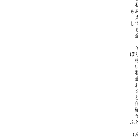
私
も
え
し
も
全
そ
ぼ
桜
い
私
当
お
ク
と
信
確
そ
ふ
（