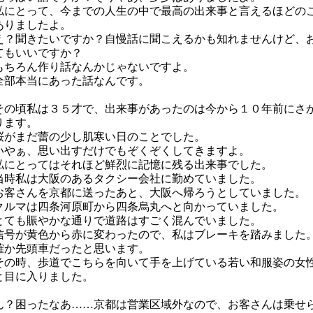
にとって、今までの人生の中で最高の出来事と言えるほどの
ありましたよ。
？聞きたいですか？自慢話に聞こえるかも知れませんけど、
てもいいですか？
ちろん作り話なんかじゃないですよ。
部本当にあった話なんです。
の頃私は３５才で、出来事があったのは今から１０年前にさ
ります。
がまだ蕾の少し肌寒い日のことでした。
やぁ、思い出すだけでもぞくぞくしてきますよ。
にとってはそれほど鮮烈に記憶に残る出来事でした。
時私は大阪のあるタクシー会社に勤めていました。
客さんを京都に送ったあと、大阪へ帰ろうとしていました。
ルマは四条河原町から四条烏丸へと向かっていました。
ても賑やかな通りで道路はすごく混んでいました。
号が黄色から赤に変わったので、私はブレーキを踏みました
か先頭車だったと思います。
の時、歩道でこちらを向いて手を上げている若い和服姿の女
と目に入りました。
ん？困ったなあ……京都は営業区域外なので、お客さんは乗せ