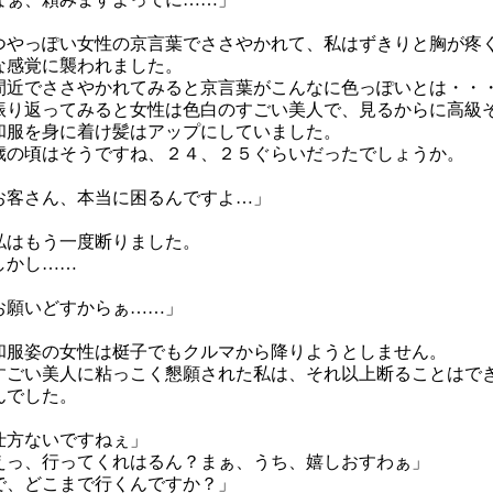
やっぽい女性の京言葉でささやかれて、私はずきりと胸が疼
な感覚に襲われました。
近でささやかれてみると京言葉がこんなに色っぽいとは・・
り返ってみると女性は色白のすごい美人で、見るからに高級
和服を身に着け髪はアップにしていました。
の頃はそうですね、２４、２５ぐらいだったでしょうか。
お客さん、本当に困るんですよ…」
はもう一度断りました。
かし……
お願いどすからぁ……」
服姿の女性は梃子でもクルマから降りようとしません。
ごい美人に粘っこく懇願された私は、それ以上断ることはで
んでした。
仕方ないですねぇ」
えっ、行ってくれはるん？まぁ、うち、嬉しおすわぁ」
で、どこまで行くんですか？」