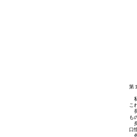
第
私
こ
長
も
身
口
色