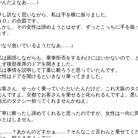
いんだよなあ……）
し訳なく思いながら、私は手を横に振りました。
ＮＯ』の合図です。
かし、その女性は諦めようとはせず、ずっとこっちに手を振
ます。
かなり急いでいるようだなあ……）
は困惑しながらも、乗車拒否をするわけにはいかないので、
えず後部座席のドアを開きました。
は事情を説明して丁重に断ろうと思っていたんです。
性はドアを開けるといきなり乗ってきました。
お客さん、せっかく乗っていただいたんだけど、これ大阪のタ
なんですよ。京都でお客さんを乗せると叱られるんですよ。悪
地元のタクシー拾ってくれませんかねえ」
寧に断ったし諦めてくれると思ったのですが、女性は一向に
うとはしません。
え……？あかんのどすかぁ……？そんなこと言わんと乗せてく
なぁ、頼みますよってに……」