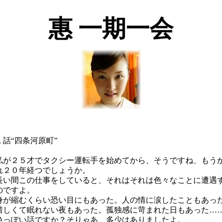
惠 一期一会
１話“四条河原町”
が２５才でタクシー運転手を始めてから、そうですね、もう
れ２０年経つでしょうか。
い間この仕事をしていると、それはそれは色々なことに遭遇
のですよ。
が縮むくらい恐い目にもあった。人の情に涙したこともあっ
惜しくて眠れない夜もあった。孤独感に苛まれた日もあった…
っぽい話ですか？そりゃあ、多少はありましたよ。