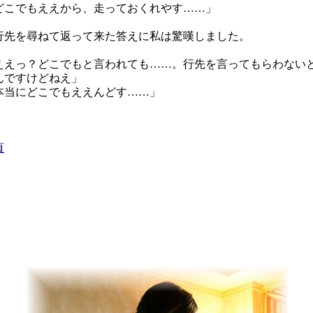
どこでもええから、走っておくれやす……」
先を尋ねて返って来た答えに私は驚嘆しました。
ええっ？どこでもと言われても……。行先を言ってもらわない
んですけどねえ」
本当にどこでもええんどす……」
頁