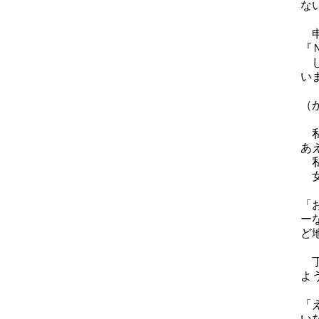
な
申
『
し
い
（
私
あ
私
女
「
ー
ど
丁
よ
「
い