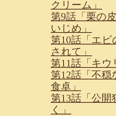
クリーム」
第9話「栗の
いじめ」
第10話「エ
されて」
第11話「キ
第12話「不
食卓」
第13話「公
く」