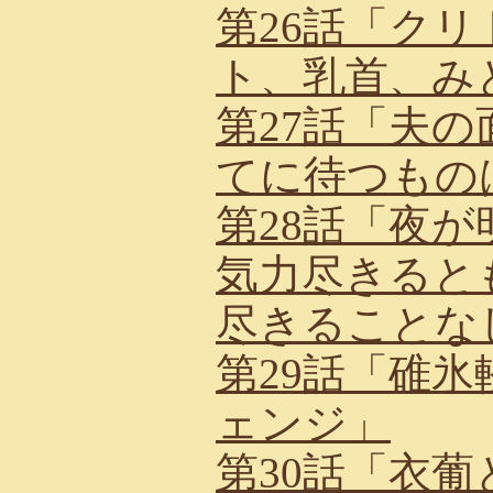
第26話「ク
ト、乳首、み
第27話「夫
てに待つもの
第28話「夜
気力尽きると
尽きることな
第29話「碓
ェンジ」
第30話「衣