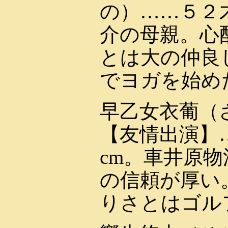
の）……５２
介の母親。心
とは大の仲良
でヨガを始め
早乙女衣葡（
【友情出演】
cm。車井原
の信頼が厚い
りさとはゴル