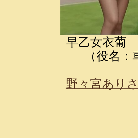
早乙女衣葡
（役名：
野々宮あり