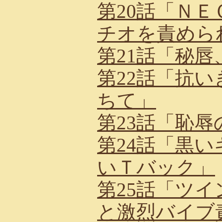
第20話「Ｎ
チオを責めら
第21話「秘
第22話「抗
ちて」
第23話「恥辱
第24話「黒
いＴバック」
第25話「ツ
と激烈バイブ