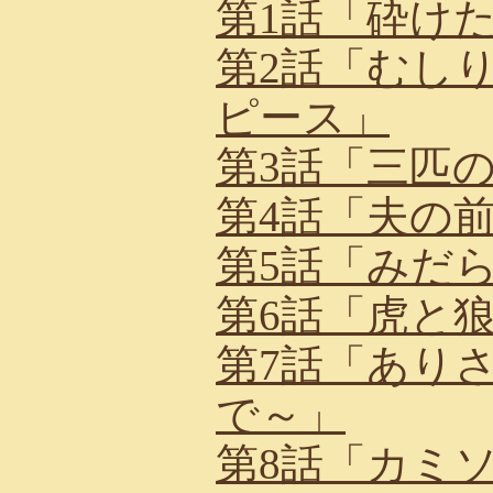
第1話「砕け
第2話「むし
ピース」
第3話「三匹
第4話「夫の
第5話「みだ
第6話「虎と
第7話「あり
で～」
第8話「カミ