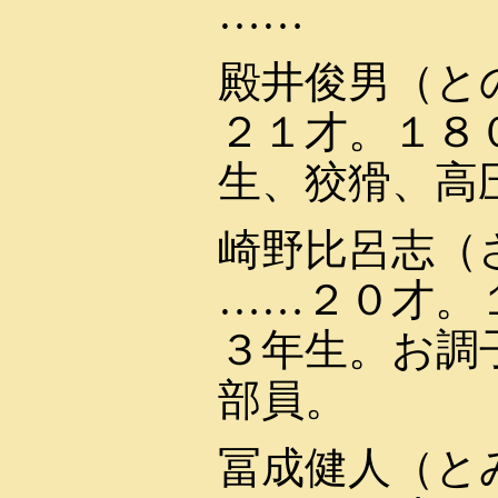
……
殿井俊男（と
２１才。１８
生、狡猾、高
崎野比呂志（
……２０才。
３年生。お調
部員。
冨成健人（と