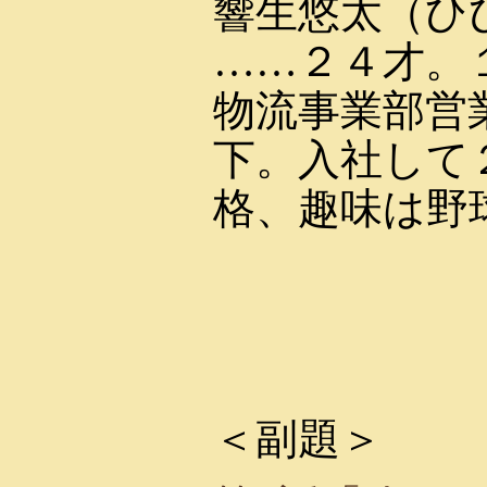
響生悠太（ひ
……２４才。
物流事業部営
下。入社して
格、趣味は野
＜副題＞