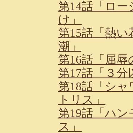
第14話「ロ
け」
第15話「熱
潮」
第16話「屈辱
第17話「３分
第18話「シ
トリス」
第19話「ハ
ス」