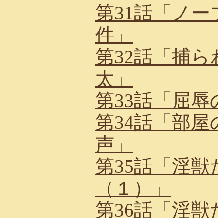
第31話「ノ
件」
第32話「捕
太」
第33話「屈
第34話「部
声」
第35話「淫
（１）」
第36話「淫