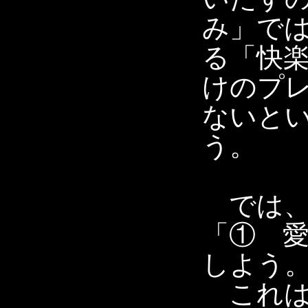
み」で
る「快
けのプ
ないと
う。
では、
「① 
しよう
これは