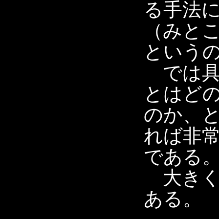
る手法
（みと
という
では具
とはど
のか、
れば非
である
大きく
ある。