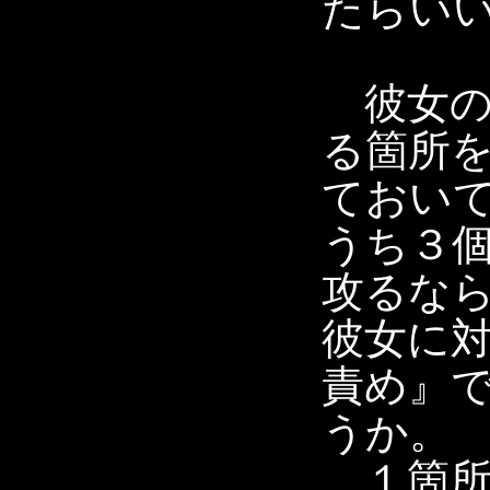
たらい
彼女の
る箇所
ておい
うち３
攻るな
彼女に
責め』
うか。
１箇所