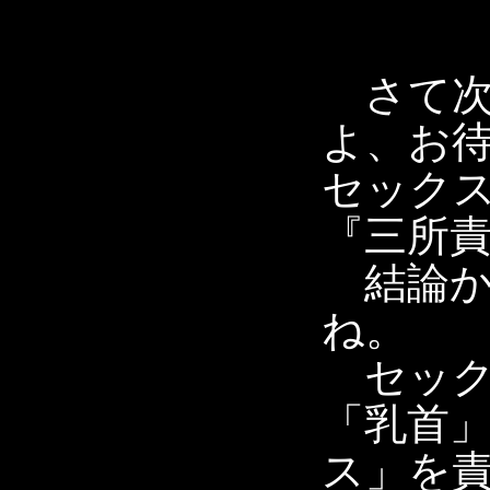
さて次
よ、お
セック
『三所
結論か
ね。
セック
「乳首
ス」を