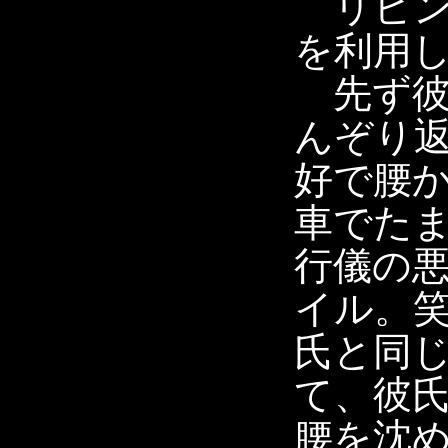
リビン
を利用
先ず彼
んぞり
好で腰
車でた
行儀の
イル。笑
氏と同
て、彼
腰を沈