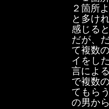
２箇所
と多け
感じる
だが、
て複数
イをし
言によ
で複数
てもら
の男か