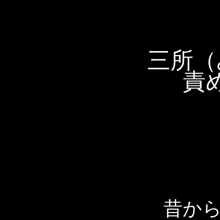
三所（
責
昔から