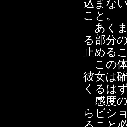
込まな
こと。
あくま
る部分
止める
この体
彼女は
くるは
感度の
らビシ
ること