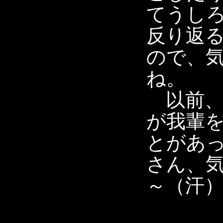
てうし
反り返
ので、
ね。
以前、
が我輩
とがあ
さん、
～（汗