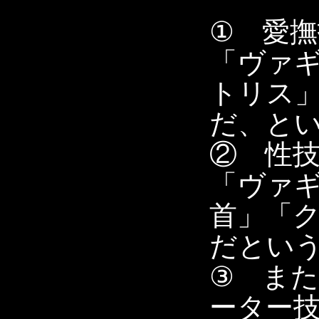
① 愛
「ヴァ
トリス
だ、と
② 性
「ヴァ
首」「
だとい
③ ま
ーター