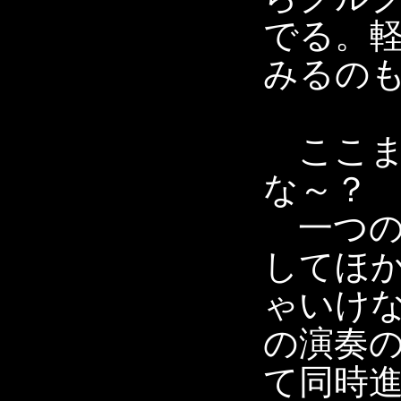
でる。
みるの
ここま
な～？
一つの
してほ
ゃいけ
の演奏
て同時