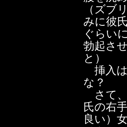
（ズブ
みに彼
ぐらい
勃起さ
と）
挿入は
な？
さて、
氏の右
良い）