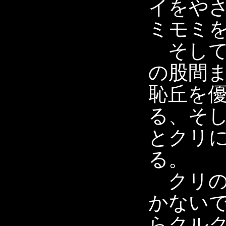
イをや
ミモミ
そして
の股間
恥丘を
る、そ
とクリ
る。
クリの
かない
らクル