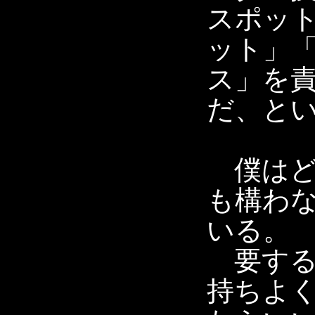
スポッ
ット」
ス」を
だ、と
僕はど
も構わ
いる。
要する
持ちよ