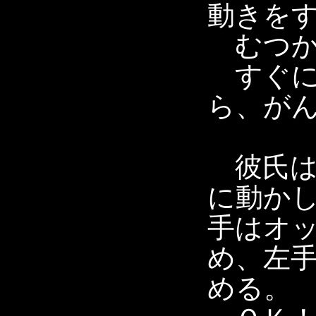
動きを
むつか
すぐに
ら、が
彼氏は
に動か
手はオ
め、左
める。