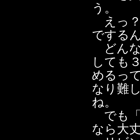
う。
えっ？
でする
どんな
しても
めるっ
なり難
ね。
でも「
なら大