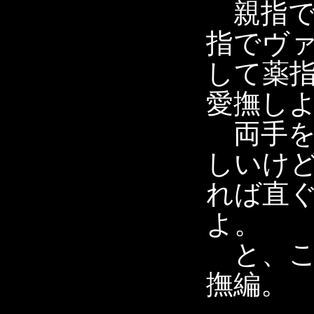
親指で
指でヴ
して薬
愛撫し
両手を
しいけ
れば直
よ。
と、こ
撫編。