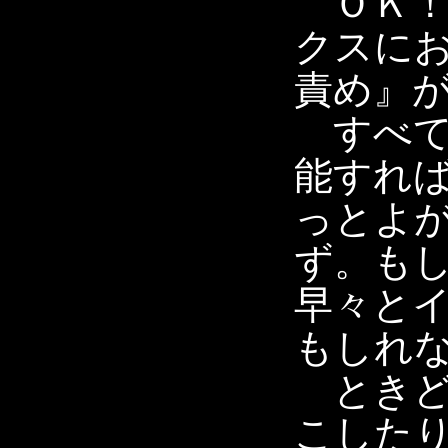
ＯＫ！
クスに
責め』
すべて
能すれ
っとよ
ず。も
早々と
もしれ
ときど
こした